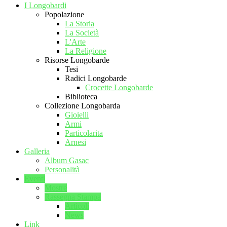
I Longobardi
Popolazione
La Storia
La Società
L'Arte
La Religione
Risorse Longobarde
Tesi
Radici Longobarde
Crocette Longobarde
Biblioteca
Collezione Longobarda
Gioielli
Armi
Particolarita
Arnesi
Galleria
Album Gasac
Personalità
Eventi
Mostre
Rassegna Stampa
Articoli
News
Link