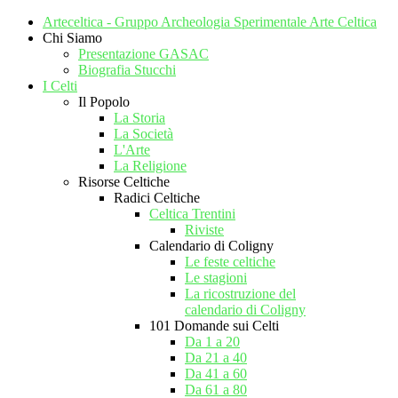
Arteceltica - Gruppo Archeologia Sperimentale Arte Celtica
Chi Siamo
Presentazione GASAC
Biografia Stucchi
I Celti
Il Popolo
La Storia
La Società
L'Arte
La Religione
Risorse Celtiche
Radici Celtiche
Celtica Trentini
Riviste
Calendario di Coligny
Le feste celtiche
Le stagioni
La ricostruzione del
calendario di Coligny
101 Domande sui Celti
Da 1 a 20
Da 21 a 40
Da 41 a 60
Da 61 a 80