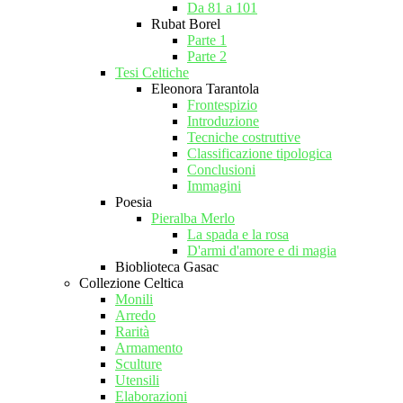
Da 81 a 101
Rubat Borel
Parte 1
Parte 2
Tesi Celtiche
Eleonora Tarantola
Frontespizio
Introduzione
Tecniche costruttive
Classificazione tipologica
Conclusioni
Immagini
Poesia
Pieralba Merlo
La spada e la rosa
D'armi d'amore e di magia
Bioblioteca Gasac
Collezione Celtica
Monili
Arredo
Rarità
Armamento
Sculture
Utensili
Elaborazioni