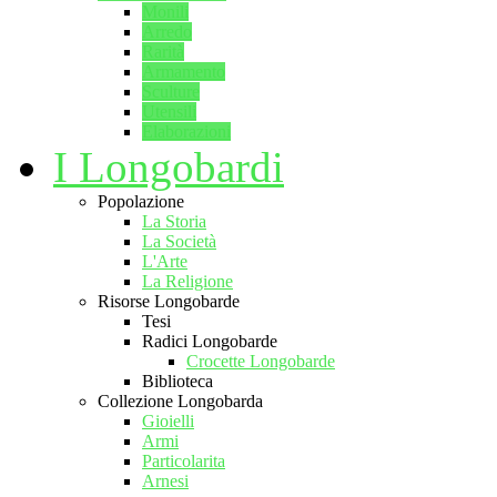
Monili
Arredo
Rarità
Armamento
Sculture
Utensili
Elaborazioni
I Longobardi
Popolazione
La Storia
La Società
L'Arte
La Religione
Risorse Longobarde
Tesi
Radici Longobarde
Crocette Longobarde
Biblioteca
Collezione Longobarda
Gioielli
Armi
Particolarita
Arnesi