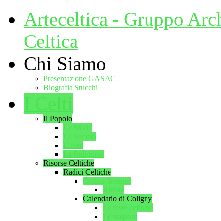
Arteceltica - Gruppo Arc
Celtica
Chi Siamo
Presentazione GASAC
Biografia Stucchi
I Celti
Il Popolo
La Storia
La Società
L'Arte
La Religione
Risorse Celtiche
Radici Celtiche
Celtica Trentini
Riviste
Calendario di Coligny
Le feste celtiche
Le stagioni