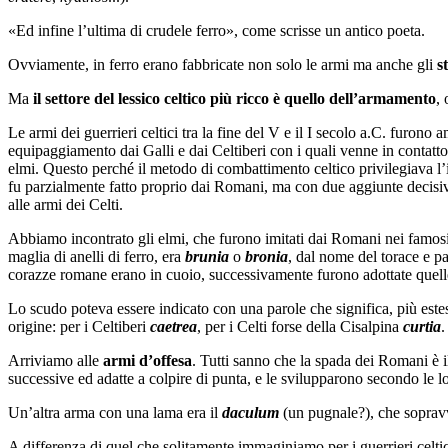
«Ed infine l’ultima di crudele ferro», come scrisse un antico poeta.
Ovviamente, in ferro erano fabbricate non solo le armi ma anche gli
s
Ma
il settore del lessico celtico più ricco è quello dell’armamento
,
Le armi dei guerrieri celtici tra la fine del V e il I secolo a.C. furon
equipaggiamento dai Galli e dai Celtiberi con i quali venne in contatto,
elmi. Questo perché il metodo di combattimento celtico privilegiava l
fu parzialmente fatto proprio dai Romani, ma con due aggiunte decisive p
alle armi dei Celti.
Abbiamo incontrato gli elmi, che furono imitati dai Romani nei famosi 
maglia di anelli di ferro, era
brunia
o
bronia
, dal nome del torace e p
corazze romane erano in cuoio, successivamente furono adottate quelle g
Lo scudo poteva essere indicato con una parole che significa, più este
origine: per i Celtiberi
caetrea
, per i Celti forse della Cisalpina
curtia
.
Arriviamo alle
armi d’offesa
. Tutti sanno che la spada dei Romani è 
successive ed adatte a colpire di punta, e le svilupparono secondo le 
Un’altra arma con una lama era il
daculum
(un pugnale?), che sopravvi
A differenza di quel che solitamente immaginiamo per i guerrieri celtici