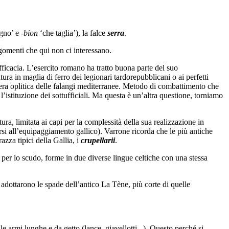
egno’ e -
bion
‘che taglia’), la falce
serra
.
rgomenti che qui non ci interessano.
efficacia. L’esercito romano ha tratto buona parte del suo
ura in maglia di ferro dei legionari tardorepubblicani o ai perfetti
era oplitica delle falangi mediterranee. Metodo di combattimento che
l’istituzione dei sottufficiali. Ma questa è un’altra questione, torniamo
a, limitata ai capi per la complessità della sua realizzazione in
si all’equipaggiamento gallico). Varrone ricorda che le più antiche
zza tipici della Gallia, i
crupellarii
.
per lo scudo, forme in due diverse lingue celtiche con una stessa
adottarono le spade dell’antico La Tène, più corte di quelle
e armi lunghe e da getto (lance, giavellotti...). Questo perché si