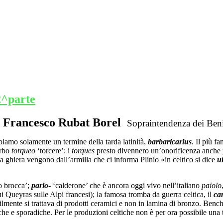
 2^parte
t. Francesco Rubat Borel
Sopraintendenza dei Ben
biamo solamente un termine della tarda latinità,
barbaricarius
. Il più f
erbo
torqueo
‘torcere’: i
torques
presto divennero un’onorificenza anche 
a ghiera vengono dall’armilla che ci informa Plinio «in celtico si dice
u
 o brocca’;
pario
- ‘calderone’ che è ancora oggi vivo nell’italiano
paiolo
i Queyras sulle Alpi francesi); la famosa tromba da guerra celtica, il
ca
ilmente si trattava di prodotti ceramici e non in lamina di bronzo. Bench
che e sporadiche. Per le produzioni celtiche non è per ora possibile un