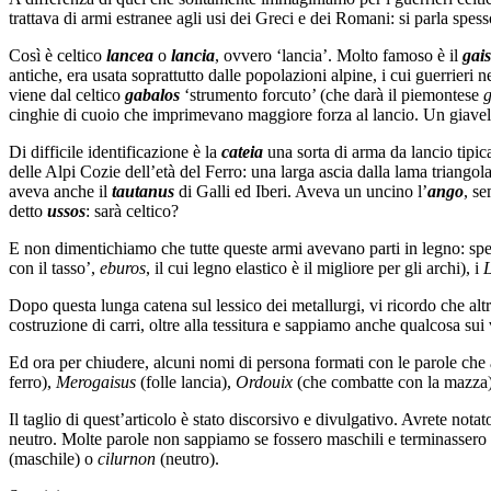
trattava di armi estranee agli usi dei Greci e dei Romani: si parla spes
Così è celtico
lancea
o
lancia
, ovvero ‘lancia’. Molto famoso è il
gai
antiche, era usata soprattutto dalle popolazioni alpine, i cui guerrier
viene dal celtico
gabalos
‘strumento forcuto’ (che darà il piemontese
g
cinghie di cuoio che imprimevano maggiore forza al lancio. Un giavello
Di difficile identificazione è la
cateia
una sorta di arma da lancio tipica
delle Alpi Cozie dell’età del Ferro: una larga ascia dalla lama triango
aveva anche il
tautanus
di Galli ed Iberi. Aveva un uncino l’
ango
, se
detto
ussos
: sarà celtico?
E non dimentichiamo che tutte queste armi avevano parti in legno: spes
con il tasso’,
eburos
, il cui legno elastico è il migliore per gli archi), i
Dopo questa lunga catena sul lessico dei metallurgi, vi ricordo che altre
costruzione di carri, oltre alla tessitura e sappiamo anche qualcosa sui v
Ed ora per chiudere, alcuni nomi di persona formati con le parole ch
ferro),
Merogaisus
(folle lancia),
Ordouix
(che combatte con la mazza
Il taglio di quest’articolo è stato discorsivo e divulgativo. Avrete notat
neutro. Molte parole non sappiamo se fossero maschili e terminassero 
(maschile) o
cilurnon
(neutro).