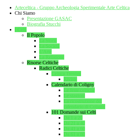
Arteceltica - Gruppo Archeologia Sperimentale Arte Celtica
Chi Siamo
Presentazione GASAC
Biografia Stucchi
I Celti
Il Popolo
La Storia
La Società
L'Arte
La Religione
Risorse Celtiche
Radici Celtiche
Celtica Trentini
Riviste
Calendario di Coligny
Le feste celtiche
Le stagioni
La ricostruzione del
calendario di Coligny
101 Domande sui Celti
Da 1 a 20
Da 21 a 40
Da 41 a 60
Da 61 a 80