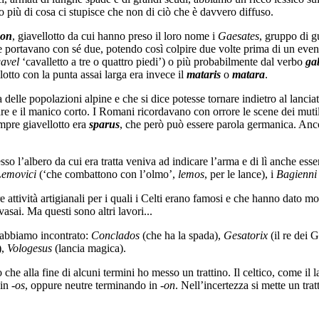
so più di cosa ci stupisce che non di ciò che è davvero diffuso.
son
, giavellotto da cui hanno preso il loro nome i
Gaesates
, gruppo di gu
i ne portavano con sé due, potendo così colpire due volte prima di un eve
avel
‘cavalletto a tre o quattro piedi’) o più probabilmente dal verbo
ga
tto con la punta assai larga era invece il
mataris
o
matara
.
 delle popolazioni alpine e che si dice potesse tornare indietro al lanciato
lare e il manico corto. I Romani ricordavano con orrore le scene dei mutil
mpre giavellotto era
sparus
, che però può essere parola germanica. Anc
so l’albero da cui era tratta veniva ad indicare l’arma e di lì anche e
Lemovici
(‘che combattono con l’olmo’,
lemos
, per le lance), i
Bagienni
 attività artigianali per i quali i Celti erano famosi e che hanno dato mo
asai. Ma questi sono altri lavori...
e abbiamo incontrato:
Conclados
(che ha la spada),
Gesatorix
(il re dei G
),
Vologesus
(lancia magica).
o che alla fine di alcuni termini ho messo un trattino. Il celtico, come il 
in -
os
, oppure neutre terminando in -
on
. Nell’incertezza si mette un tra