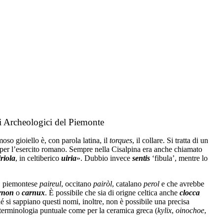
i Archeologici del Piemonte
amoso gioiello è, con parola latina, il
torques
, il collare. Si tratta di un
per l’esercito romano. Sempre nella Cisalpina era anche chiamato
iriola
, in celtiberico
uiria
». Dubbio invece
sentis
‘fibula’, mentre lo
, piemontese
paireul
, occitano
pairòl
, catalano
perol
e che avrebbe
rnon
o
carnux
. È possibile che sia di origne celtica anche
clocca
é si sappiano questi nomi, inoltre, non è possibile una precisa
a terminologia puntuale come per la ceramica greca (
kylix
,
oinochoe
,