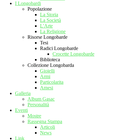
I Longobardi
Popolazione
La Storia
La Società
L'Arte
La Religione
Risorse Longobarde
Tesi
Radici Longobarde
Crocette Longobarde
Biblioteca
Collezione Longobarda
Gioielli
Armi
Particolarita
Arnesi
Galleria
Album Gasac
Personalità
Eventi
Mostre
Rassegna Stampa
Articoli
News
Link