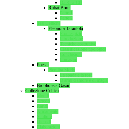
Da 81 a 101
Rubat Borel
Parte 1
Parte 2
Tesi Celtiche
Eleonora Tarantola
Frontespizio
Introduzione
Tecniche costruttive
Classificazione tipologica
Conclusioni
Immagini
Poesia
Pieralba Merlo
La spada e la rosa
D'armi d'amore e di magia
Bioblioteca Gasac
Collezione Celtica
Monili
Arredo
Rarità
Armamento
Sculture
Utensili
Elaborazioni