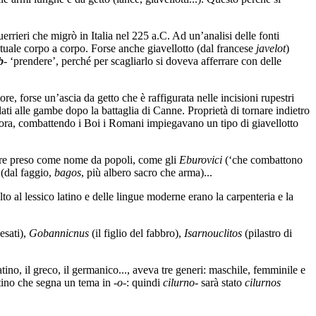
errieri che migrò in Italia nel 225 a.C. Ad un’analisi delle fonti
ntuale corpo a corpo. Forse anche giavellotto (dal francese
javelot
)
b
- ‘prendere’, perché per scagliarlo si doveva afferrare con delle
re, forse un’ascia da getto che è raffigurata nelle incisioni rupestri
ati alle gambe dopo la battaglia di Canne. Proprietà di tornare indietro
ora, combattendo i Boi i Romani impiegavano un tipo di giavellotto
ssere preso come nome da popoli, come gli
Eburovici
(‘che combattono
(dal faggio,
bagos
, più albero sacro che arma)...
lto al lessico latino e delle lingue moderne erano la carpenteria e la
esati),
Gobannicnus
(il figlio del fabbro),
Isarnouclitos
(pilastro di
latino, il greco, il germanico..., aveva tre generi: maschile, femminile e
ttino che segna un tema in -
o
-: quindi
cilurno
- sarà stato
cilurnos