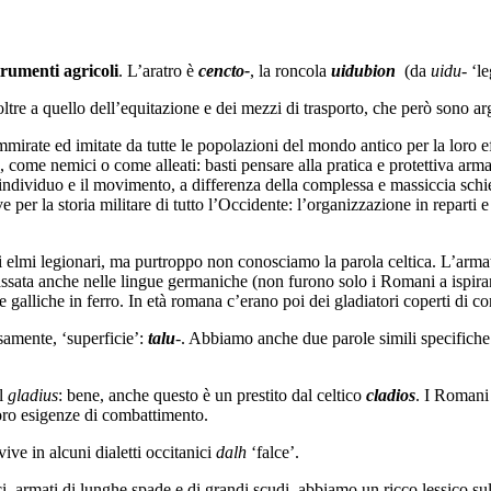
trumenti agricoli
. L’aratro è
cencto-
, la roncola
uidubion
(da
uidu
- ‘l
 oltre a quello dell’equitazione e dei mezzi di trasporto, che però sono a
o ammirate ed imitate da tutte le popolazioni del mondo antico per la loro 
 come nemici o come alleati: basti pensare alla pratica e protettiva armat
’individuo e il movimento, a differenza della complessa e massiccia schi
er la storia militare di tutto l’Occidente: l’organizzazione in reparti e 
elmi legionari, ma purtroppo non conosciamo la parola celtica. L’armatur
assata anche nelle lingue germaniche (non furono solo i Romani a ispirar
alliche in ferro. In età romana c’erano poi dei gladiatori coperti di cora
samente, ‘superficie’:
talu
-. Abbiamo anche due parole simili specifiche 
il
gladius
: bene, anche questo è un prestito dal celtico
cladios
. I Romani 
loro esigenze di combattimento.
ve in alcuni dialetti occitanici
dalh
‘falce’.
, armati di lunghe spade e di grandi scudi, abbiamo un ricco lessico sull