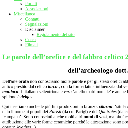
Portali
Associazioni
Miscellanea
Contatti
Segnalazioni
Disclaimer
Regolamento del sito
Cerca
Filmati
Le parole dell’orefice e del fabbro celtico
dell'archeologo dot
Dell'arte
orafa
non conosciamo molte parole e per gli stessi orefici ab
antico prestito dal celtico
torco
-, con la forma latina influenzata dal v
maniaca
. L’italiano settentrionale
vera
‘anello matrimoniale’ e anche l
spillone è
delgo
-.
Qui inseriamo anche le più fini produzioni in bronzo:
cilurno
- ‘situla
dato il nome ai popoli dei
Parisii
(da cui Parigi) e dei
Quairates
(da cu
‘campana’. Sono conosciuti anche molti altri
nomi di vasi
, ma più fac
attribuzione alle varie forme ceramiche perché le attestazione sono po
cratere
,
kyathos
...).