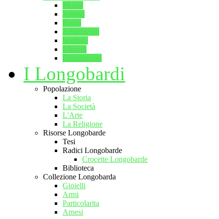
Monili
Arredo
Rarità
Armamento
Sculture
Utensili
Elaborazioni
I Longobardi
Popolazione
La Storia
La Società
L'Arte
La Religione
Risorse Longobarde
Tesi
Radici Longobarde
Crocette Longobarde
Biblioteca
Collezione Longobarda
Gioielli
Armi
Particolarita
Arnesi