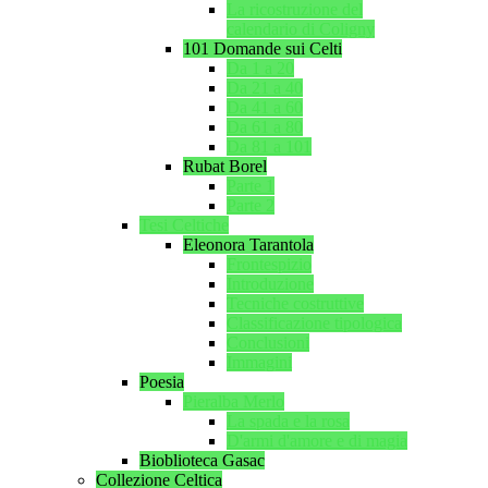
La ricostruzione del
calendario di Coligny
101 Domande sui Celti
Da 1 a 20
Da 21 a 40
Da 41 a 60
Da 61 a 80
Da 81 a 101
Rubat Borel
Parte 1
Parte 2
Tesi Celtiche
Eleonora Tarantola
Frontespizio
Introduzione
Tecniche costruttive
Classificazione tipologica
Conclusioni
Immagini
Poesia
Pieralba Merlo
La spada e la rosa
D'armi d'amore e di magia
Bioblioteca Gasac
Collezione Celtica